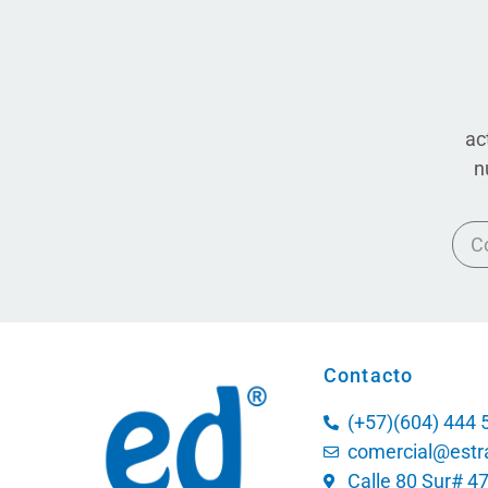
ac
n
Contacto
(+57)(604) 444 5
comercial@estr
Calle 80 Sur# 4