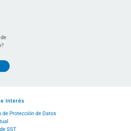
 de
o?
e Interés
as de Protección de Datos
tual
a de SST