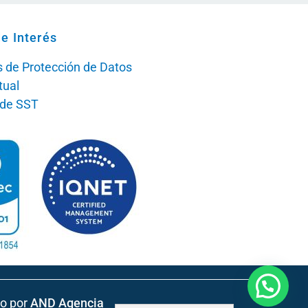
e Interés
as de Protección de Datos
tual
a de SST
do por
AND Agencia