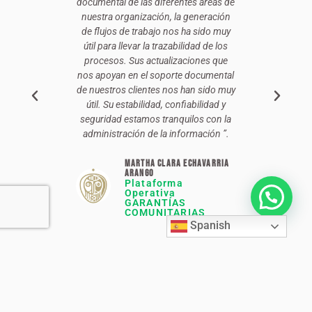
ón de la
documental de las diferentes áreas de
fácilme
a usamos
nuestra organización, la generación
empresa,
lar los
de flujos de trabajo nos ha sido muy
para a
a en la
útil para llevar la trazabilidad de los
docume
izado toda
procesos. Sus actualizaciones que
compañía,
de los
nos apoyan en el soporte documental
la re
ido muy
de nuestros clientes nos han sido muy
docume
tado mucho
útil. Su estabilidad, confiabilidad y
interesan
ién la
seguridad estamos tranquilos con la
algun
ow nos ha
administración de la información ”.
implemen
3 años lo
sido muy
damos
Martha Clara Echavarria
usam
Arango
Plataforma
Operativa
GARANTÍAS
oya Muñóz
COMUNITARIAS
Spanish