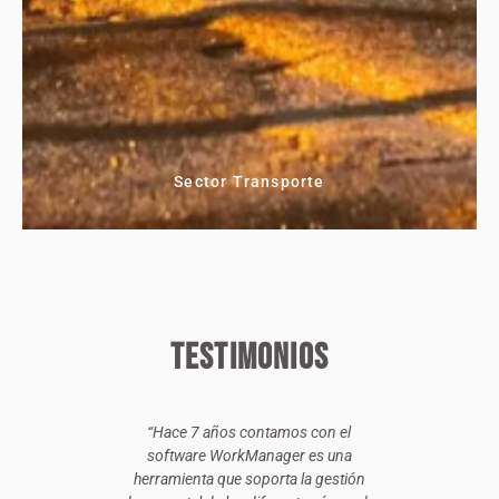
Sector Transporte
Testimonios
 una
“Hace 7 años contamos con el
"Wo
ue nos
software WorkManager es una
plata
ntrolar
herramienta que soporta la gestión
permit